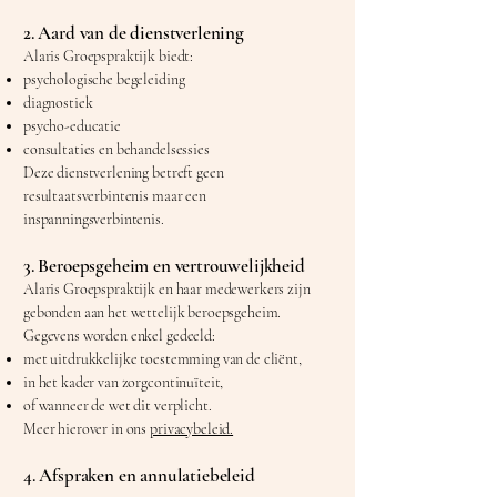
2. Aard van de dienstverlening
Alaris Groepspraktijk biedt:
psychologische begeleiding
diagnostiek
psycho-educatie
consultaties en behandelsessies
Deze dienstverlening betreft geen
resultaatsverbintenis maar een
inspanningsverbintenis.
3. Beroepsgeheim en vertrouwelijkheid
Alaris Groepspraktijk en haar medewerkers zijn
gebonden aan het wettelijk beroepsgeheim.
Gegevens worden enkel gedeeld:
met uitdrukkelijke toestemming van de cliënt,
in het kader van zorgcontinuïteit,
of wanneer de wet dit verplicht.
Meer hierover in ons
privacybeleid.
4. Afspraken en annulatiebeleid