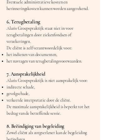
Eventuele administratieve kosten en
herinneringskosten kunnen worden aangerekend.
6. Terugbetaling
Alaris Groepspraktijk staat niet in voor
terugbetalingen door ziekenfondsen of
verzekeringen.
De cliënt is zelf verantwoordelijk voor:
het indienen van documenten,
het navragen van terugbetalingsvoorwaarden.
7. Aansprakelijkheid
Alaris Groepspraktijk is niet aansprakelijk voor:
indirecte schade,
gevolgschade,
verkeerde interpretatie door de cliënt.
De maximale aansprakelijkheid is beperkt tot het
bedrag van de betreffende sessie.
8. Beëindiging van begeleiding
Zowel cliënt als zorgverlener kan de begeleiding
beëindigen.