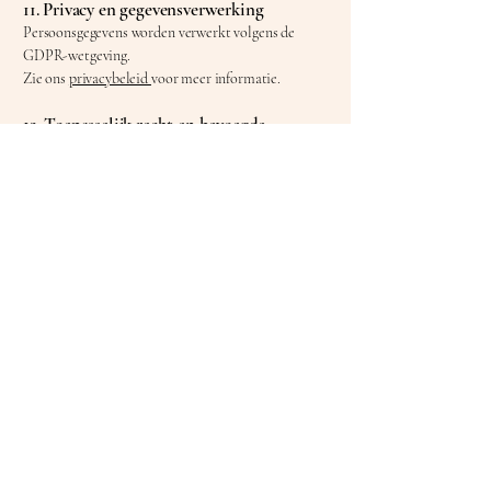
11. Privacy en gegevensverwerking
Persoonsgegevens worden verwerkt volgens de
GDPR-wetgeving.
Zie ons
privacybeleid
voor meer informatie.
12. Toepasselijk recht en bevoegde
rechtbank
Op deze voorwaarden is Belgisch recht van
toepassing.
Geschillen behoren tot de bevoegdheid van de
rechtbanken van het arrondissement waarin Alaris
Groepspraktijk is gevestigd.
13. Wijzigingen
Alaris Groepspraktijk kan deze voorwaarden
aanpassen.
De actuele versie is steeds beschikbaar op onze
website.