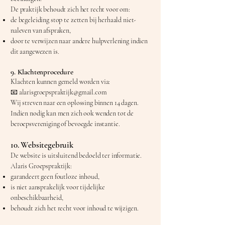
De praktijk behoudt zich het recht voor om:
de begeleiding stop te zetten bij herhaald niet-
naleven van afspraken,
door te verwijzen naar andere hulpverlening indien
dit aangewezen is.
9. Klachtenprocedure
Klachten kunnen gemeld worden via:
📧 alarisgroepspraktijk@gmail.com
Wij streven naar een oplossing binnen 14 dagen.
Indien nodig kan men zich ook wenden tot de
beroepsvereniging of bevoegde instantie.
10. Websitegebruik
De website is uitsluitend bedoeld ter informatie.
Alaris Groepspraktijk:
garandeert geen foutloze inhoud,
is niet aansprakelijk voor tijdelijke
onbeschikbaarheid,
behoudt zich het recht voor inhoud te wijzigen.