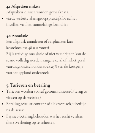
4.1 Afspraken maken
Afspraken kunnen worden gemaakt via:
via de website alarisgroepspraktijk.be na het
invullen van het aanmeldingsformulier
4.2 Annulatie
Een afspraak annuleren of verplaatsen kan
kosteloos tot 48 uur vooraf.
Bij laattijdige annulatie of niet verschijnen kan de
sessie volledig worden aangerekend of in het geval
van diagnostisch onderzoek 25% van de kostprijs
van het gepland onderzoek
5. Tarieven en betaling
Tarieven worden vooraf gecommuniceerd (terug te
vinden op de website)
Betaling gebeurt contant of elektronisch, uiterlijk
na
de sessie.
Bij niet-betaling behouden wij het recht verdere
dienstverlening op te schorten.