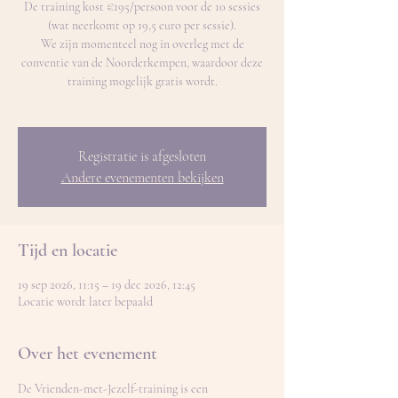
De training kost €195/persoon voor de 10 sessies
(wat neerkomt op 19,5 euro per sessie).
We zijn momenteel nog in overleg met de
conventie van de Noorderkempen, waardoor deze
training mogelijk gratis wordt.
Registratie is afgesloten
Andere evenementen bekijken
Tijd en locatie
19 sep 2026, 11:15 – 19 dec 2026, 12:45
Locatie wordt later bepaald
Over het evenement
De Vrienden-met-Jezelf-training is een 