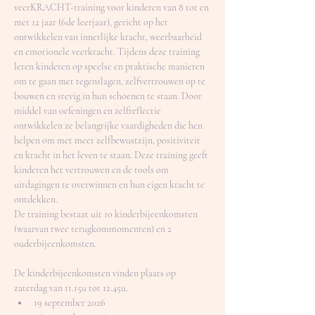
veerKRACHT-training voor kinderen van 8 tot en 
met 12 jaar (6de leerjaar), gericht op het 
ontwikkelen van innerlijke kracht, weerbaarheid 
en emotionele veerkracht. Tijdens deze training 
leren kinderen op speelse en praktische manieren 
om te gaan met tegenslagen, zelfvertrouwen op te 
bouwen en stevig in hun schoenen te staan. Door 
middel van oefeningen en zelfreflectie 
ontwikkelen ze belangrijke vaardigheden die hen 
helpen om met meer zelfbewustzijn, positiviteit 
en kracht in het leven te staan. Deze training geeft 
kinderen het vertrouwen en de tools om 
uitdagingen te overwinnen en hun eigen kracht te 
ontdekken.
De training bestaat uit 10 kinderbijeenkomsten 
(waarvan twee terugkommomenten) en 2 
ouderbijeenkomsten.
De kinderbijeenkomsten vinden plaats op 
zaterdag van 11.15u tot 12.45u. 
19 september 2026