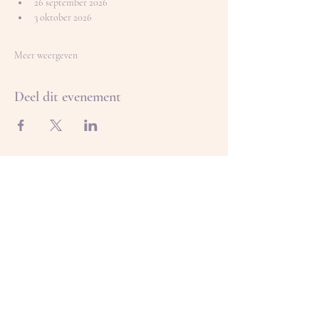
26 september 2026
3 oktober 2026
Meer weergeven
Deel dit evenement
Alaris Groepspraktijk
alarisgroepspraktijk@gmail.com
Praktijkadres:
Katelijnestraat 5
2320 Hoogstraten